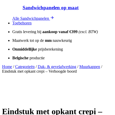
Sandwichpanelen op maat
Alle Sandwichpanelen
Toebehoren
Gratis levering bij
aankoop vanaf
€399
(excl. BTW)
Maatwerk tot op de
mm
nauwkeurig
Onmiddellijke
prijsberekening
Belgische
productie
Home
/
Categorieën
/
Dak- & gevelafwerking
/
Muurkappen
/
Eindstuk met opkant crepi – Verhoogde boord
Eindstuk met opkant crepi –