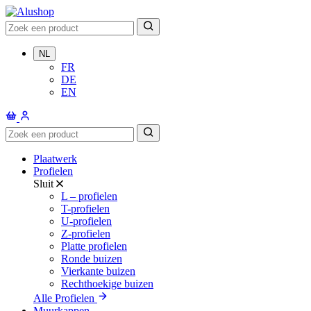
NL
FR
DE
EN
Plaatwerk
Profielen
Sluit
L – profielen
T-profielen
U-profielen
Z-profielen
Platte profielen
Ronde buizen
Vierkante buizen
Rechthoekige buizen
Alle Profielen
Muurkappen