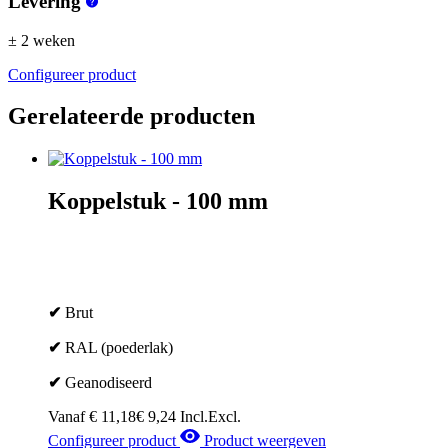
Levering
± 2 weken
Configureer product
Gerelateerde producten
Koppelstuk - 100 mm
✔
Brut
✔
RAL (poederlak)
✔
Geanodiseerd
Vanaf
€
11,18
€
9,24
Incl.
Excl.
Configureer product
Product weergeven