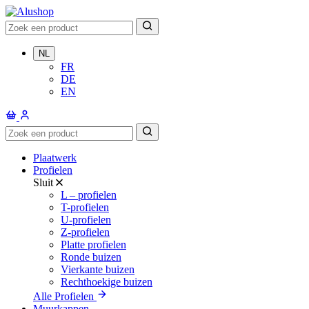
NL
FR
DE
EN
Plaatwerk
Profielen
Sluit
L – profielen
T-profielen
U-profielen
Z-profielen
Platte profielen
Ronde buizen
Vierkante buizen
Rechthoekige buizen
Alle Profielen
Muurkappen