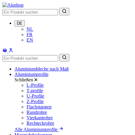
DE
NL
FR
EN
Aluminiumbleche nach Maß
Aluminiumprofile
Schließen
L-Profile
T-profile
U-Profile
Z-Profile
Flachstangen
Rundrohre
Vierkantrohre
Rechteckrohre
Alle Aluminiumprofile
Mauerabdeckungen