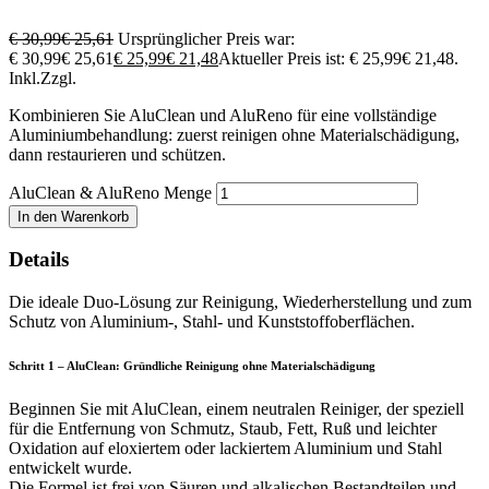
€
30,99
€
25,61
Ursprünglicher Preis war:
€ 30,99€ 25,61
€
25,99
€
21,48
Aktueller Preis ist: € 25,99€ 21,48.
Inkl.
Zzgl.
Kombinieren Sie AluClean und AluReno für eine vollständige
Aluminiumbehandlung: zuerst reinigen ohne Materialschädigung,
dann restaurieren und schützen.
AluClean & AluReno Menge
In den Warenkorb
Details
Die ideale Duo-Lösung zur Reinigung, Wiederherstellung und zum
Schutz von Aluminium-, Stahl- und Kunststoffoberflächen.
Schritt 1 – AluClean: Gründliche Reinigung ohne Materialschädigung
Beginnen Sie mit AluClean, einem neutralen Reiniger, der speziell
für die Entfernung von Schmutz, Staub, Fett, Ruß und leichter
Oxidation auf eloxiertem oder lackiertem Aluminium und Stahl
entwickelt wurde.
Die Formel ist frei von Säuren und alkalischen Bestandteilen und