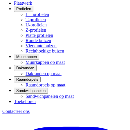
Plaatwerk
Profielen
L – profielen
T-profielen
U-profielen
Z-profielen
Platte profielen
Ronde buizen
Vierkante buizen
Rechthoekige buizen
Muurkappen
Muurkappen op maat
Dakranden
Dakranden op maat
Raamdorpels
Raamdorpels op maat
Sandwichpanelen
Sandwichpanelen op maat
Toebehoren
Contacteer ons