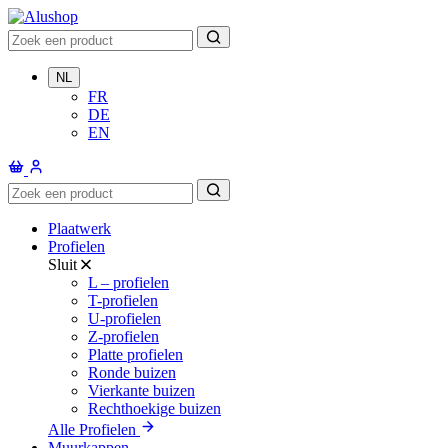
NL
FR
DE
EN
Plaatwerk
Profielen
Sluit
L – profielen
T-profielen
U-profielen
Z-profielen
Platte profielen
Ronde buizen
Vierkante buizen
Rechthoekige buizen
Alle Profielen
Muurkappen